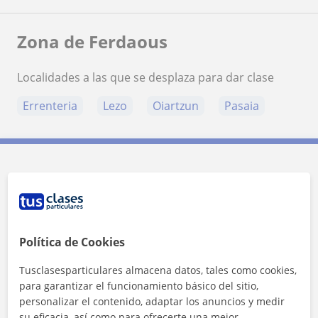
Zona de Ferdaous
Localidades a las que se desplaza para dar clase
Errenteria
Lezo
Oiartzun
Pasaia
Contacta con Ferdaous
Tarifa
12
€/h
Política de Cookies
1ª clase gratis
Tusclasesparticulares almacena datos, tales como cookies,
para garantizar el funcionamiento básico del sitio,
personalizar el contenido, adaptar los anuncios y medir
su eficacia, así como para ofrecerte una mejor