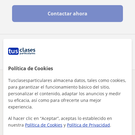
Contactar ahora
Comparte a este profesor
Política de Cookies
Tusclasesparticulares almacena datos, tales como cookies,
¿Hay algún error en este perfil?
Cuéntanos
para garantizar el funcionamiento básico del sitio,
personalizar el contenido, adaptar los anuncios y medir
Tus clases particulares
Repaso General
Gipuzkoa
su eficacia, así como para ofrecerte una mejor
Donostia-San Sebastián
experiencia.
estudiante de segundo de grado de maestra infantil, y titul...
Al hacer clic en “Aceptar”, aceptas lo establecido en
Otros profesores de Repaso General en
nuestra
Política de Cookies
y
Política de Privacidad
.
Donostia-San Sebastián que pueden