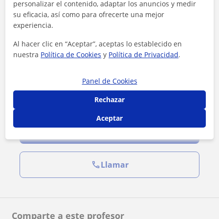
personalizar el contenido, adaptar los anuncios y medir
su eficacia, así como para ofrecerte una mejor
experiencia.
Al hacer clic en “Aceptar”, aceptas lo establecido en
nuestra
Política de Cookies
y
Política de Privacidad
.
Panel de Cookies
Rechazar
Al hacer clic, aceptas nuestro
aviso legal
y de
privacidad
Aceptar
Contactar ahora
Llamar
Comparte a este profesor