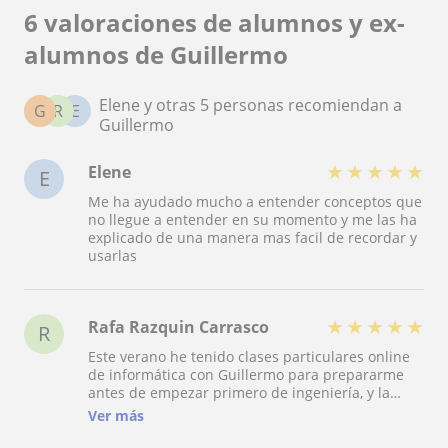
6 valoraciones de alumnos y ex-
alumnos de Guillermo
Elene y otras 5 personas recomiendan a
G
R
E
Guillermo
★
★
★
★
★
Elene
E
Me ha ayudado mucho a entender conceptos que
no llegue a entender en su momento y me las ha
explicado de una manera mas facil de recordar y
usarlas
★
★
★
★
★
Rafa Razquin Carrasco
R
Este verano he tenido clases particulares online
de informática con Guillermo para prepararme
antes de empezar primero de ingeniería, y la
experiencia ha sido muy positiva. Explica con
Ver más
bastante claridad y siempre resuelve las dudas
de muy buena manera. Gracias a sus clases he