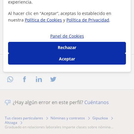
experiencia.
Al hacer clic en “Aceptar”, aceptas lo establecido en
Al hacer clic, aceptas nuestro
aviso legal
y de
privacidad
nuestra
Política de Cookies
y
Política de Privacidad
.
Contactar ahora
Panel de Cookies
Rechazar
Aceptar
Comparte a este profesor
¿Hay algún error en este perfil?
Cuéntanos
Tus clases particulares
Nóminas y contratos
Gipuzkoa
Altzaga
graduado en relaciones laborales imparte clases sobre nómina...