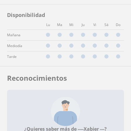
Disponibilidad
Lu
Ma
Mi
Ju
Vi
Sá
Do
Mañana
Mediodía
Tarde
Reconocimientos
¿Quieres saber más de ----Xabier ---?