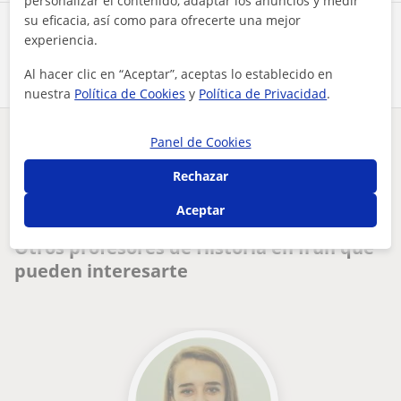
personalizar el contenido, adaptar los anuncios y medir
su eficacia, así como para ofrecerte una mejor
Comparte a este profesor
experiencia.
Al hacer clic en “Aceptar”, aceptas lo establecido en
nuestra
Política de Cookies
y
Política de Privacidad
.
Panel de Cookies
¿Hay algún error en este perfil?
Cuéntanos
Rechazar
Tus clases particulares
Historia
Gipuzkoa
Irun
joven con ganas de trabajar y gusto por enseñar, que se adap...
Aceptar
Otros profesores de Historia en Irun que
pueden interesarte