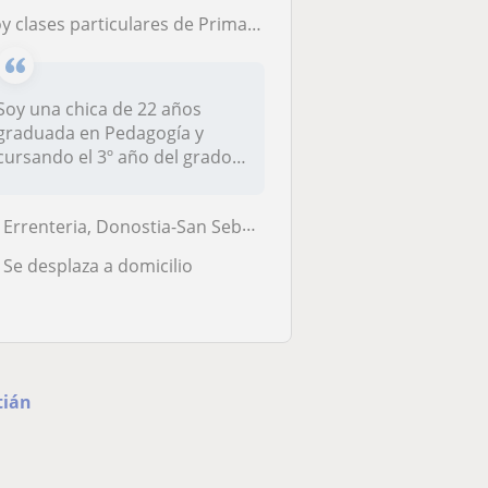
y clases particulares de Primaria tanto en euskera como en castellano
Soy una chica de 22 años
graduada en Pedagogía y
cursando el 3º año del grado
de mag...
Errenteria, Donostia-San Sebastián
Se desplaza a domicilio
tián