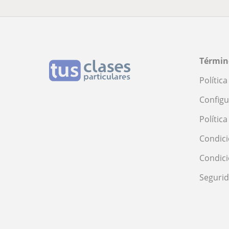
Términ
Polític
Configu
Polític
Condici
Condic
Seguri