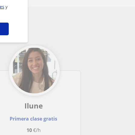
ies
y
eresarte
Ilune
Primera clase gratis
10
€/h