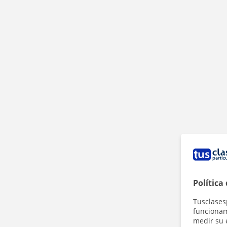
Política
Tusclases
funcionami
medir su 