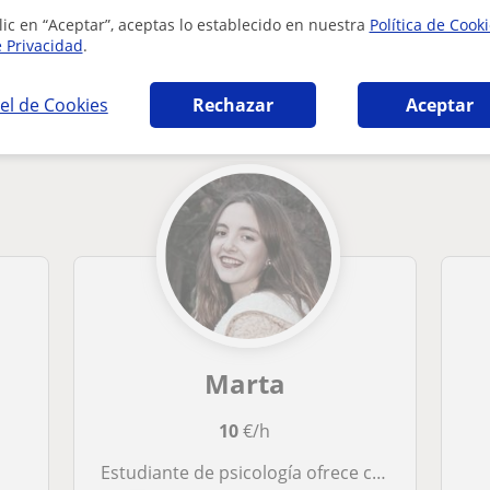
lic en “Aceptar”, aceptas lo establecido en nuestra
Política de Cook
e Privacidad
.
ia en Donostia-San Sebastián que pueden int
el de Cookies
Rechazar
Aceptar
Marta
10
€/h
Estudiante de psicología ofrece clases a niños de primaria y la ESO en Donostia. Con experiencia dando clases de diferentes materias