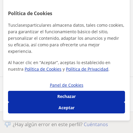
Política de Cookies
Tusclasesparticulares almacena datos, tales como cookies,
para garantizar el funcionamiento básico del sitio,
personalizar el contenido, adaptar los anuncios y medir
Al hacer clic, aceptas nuestro
aviso legal
y de
privacidad
su eficacia, así como para ofrecerte una mejor
experiencia.
Contactar ahora
Al hacer clic en “Aceptar”, aceptas lo establecido en
nuestra
Política de Cookies
y
Política de Privacidad
.
Panel de Cookies
Comparte a este profesor
Rechazar
Aceptar
¿Hay algún error en este perfil?
Cuéntanos