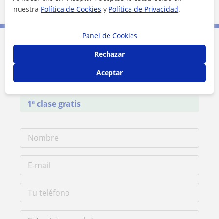
Donostia-San Sebastián
nuestra
Política de Cookies
y
Política de Privacidad
.
Panel de Cookies
Contacta con Ion
Rechazar
Aceptar
Tarifa
25
€/h
1ª clase gratis