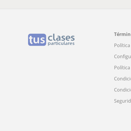
Términ
Polític
Configu
Polític
Condici
Condic
Seguri