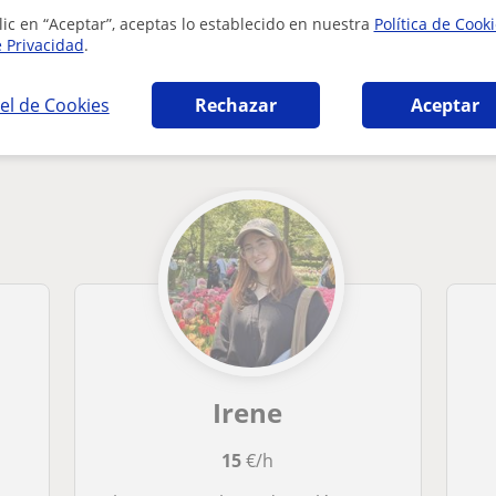
lic en “Aceptar”, aceptas lo establecido en nuestra
Política de Cook
e Privacidad
.
el de Cookies
Rechazar
Aceptar
ra en Zarautz que pueden interesarte
Irene
15
€/h