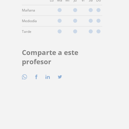
Lu
Ma
Mi
Ju
Vi
Sá
Do
Mañana
Mediodía
Tarde
Comparte a este
profesor