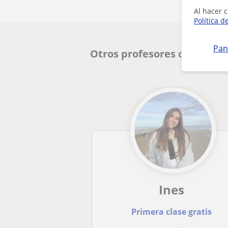
Al hacer c
Política d
Pan
Otros profesores de Euske
Ines
Primera clase gratis