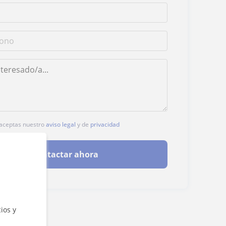
, aceptas nuestro
aviso legal
y de
privacidad
Contactar ahora
ios y