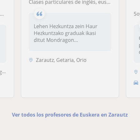
Clases particulares de inglés, euskera y castellano para primaria y secundaria
!
Soy doce
Lehen Hezkuntza zein Haur
Hezkuntzako graduak ikasi
ditut Mondragon
Unibertsitatean....
.
Zarautz, Getaria, Orio
t
Ver todos los profesores de Euskera en Zarautz