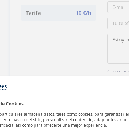
Tarifa
10
€/h
Al hacer clic
 de Cookies
particulares almacena datos, tales como cookies, para garantizar el
¿Hay algún error en este perfil?
Cuéntanos
ento básico del sitio, personalizar el contenido, adaptar los anunc
eficacia, así como para ofrecerte una mejor experiencia.