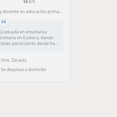
14
€/h
nte en educación primaria basada en proyectos. Doy clases particulares pa niños entre 6 y 12 años es decir niños de primaria. También doy clases a niños de la eso y bachillerato
Graduada en enseñanza
primaria en Euskera, dando
clases particulares desde hace
7 añ...
Orio, Zarautz
Se desplaza a domicilio