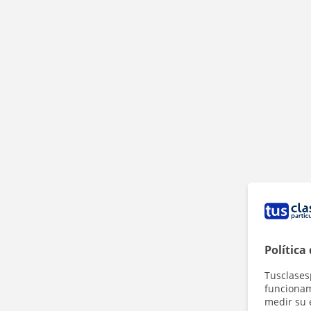
Política
Tusclases
funcionami
medir su 