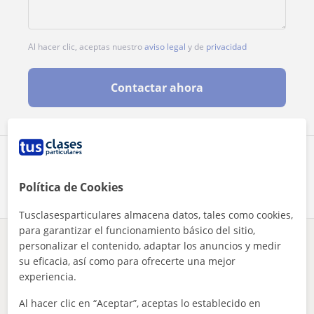
Al hacer clic, aceptas nuestro
aviso legal
y de
privacidad
Contactar ahora
Comparte a este profesor
Política de Cookies
Tusclasesparticulares almacena datos, tales como cookies,
para garantizar el funcionamiento básico del sitio,
personalizar el contenido, adaptar los anuncios y medir
¿Hay algún error en este perfil?
Cuéntanos
su eficacia, así como para ofrecerte una mejor
experiencia.
Tus clases particulares
Español para extranjeros
Gipuzkoa
Donostia-San Sebastián
Al hacer clic en “Aceptar”, aceptas lo establecido en
profesional imparto clase de español, cuento con dos años de...