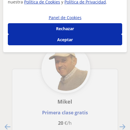
nuestra
Política de Cookies
y
Política de Privacidad
.
Otros profesores de Español para
extranjeros en Donostia-San Sebastián
Panel de Cookies
que pueden interesarte
Rechazar
Aceptar
Mikel
Primera clase gratis
20
€/h