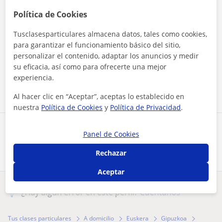
Política de Cookies
Tusclasesparticulares almacena datos, tales como cookies,
para garantizar el funcionamiento básico del sitio,
Al hacer clic, aceptas nuestro
aviso legal
y de
privacidad
personalizar el contenido, adaptar los anuncios y medir
su eficacia, así como para ofrecerte una mejor
experiencia.
Contactar ahora
Al hacer clic en “Aceptar”, aceptas lo establecido en
nuestra
Política de Cookies
y
Política de Privacidad
.
Comparte a este profesor
Panel de Cookies
Rechazar
Aceptar
¿Hay algún error en este perfil?
Cuéntanos
Tus clases particulares
A domicilio
Euskera
Gipuzkoa