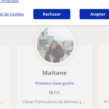
e Privacidad
.
áticas en Donostia-San Sebastián que pueden
el de Cookies
Rechazar
Aceptar
Maitane
Primera clase gratis
10
€/h
o
Clases Particulares de Idiomas y Ciencias Todo el Verano
Prof