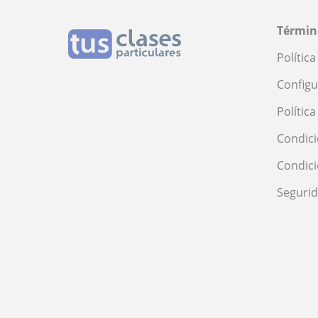
Términ
Polític
Configu
Polític
Condici
Condic
Seguri