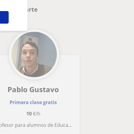
 interesarte
Pablo Gustavo
Primera clase gratis
10
€/h
esor para alumnos de Educación Primaria, ESO y Bachillerato. Soy estudiante de cuarto de ingeniería