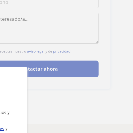
, aceptas nuestro
aviso legal
y de
privacidad
Contactar ahora
ios y
ies
y