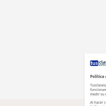
Política
Tusclases
funcionami
medir su 
Al hacer c