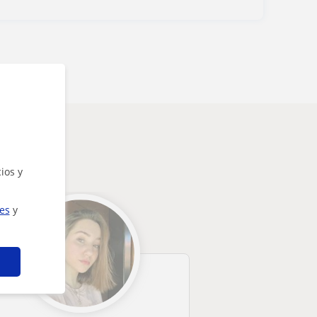
ios y
ies
y