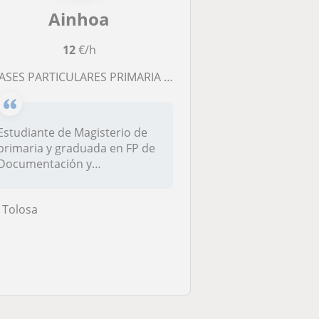
Ainhoa
12
€/h
ASES PARTICULARES PRIMARIA Y ESO (en euskera o en castellano)
Estudiante de Magisterio de
primaria y graduada en FP de
Documentación y
Administrac...
Tolosa