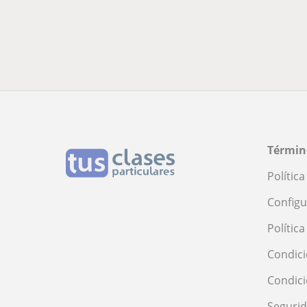
Términ
Polític
Configu
Polític
Condici
Condic
Seguri