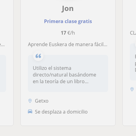
Jon
Primera clase gratis
17
€/h
CL
es
Aprende Euskera de manera fácil, amena, y con gran efectividad. Cuéntame cuales son tus objetivos, empecemos!
Utilizo el sistema
directo/natural basándome
en la teoría de un libro
específico. Pa...
Getxo
Se desplaza a domicilio