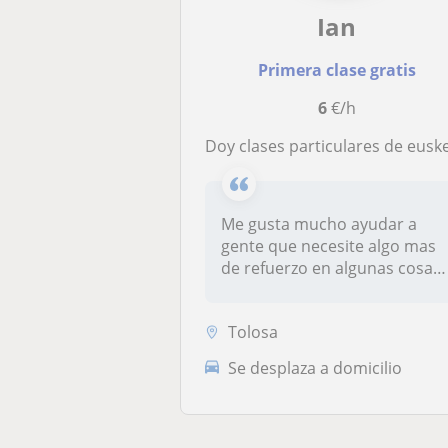
Ian
Primera clase gratis
6
€/h
Doy clases particulares de euskera a los niños que necesiten algo mas de refuerzo para aprenderlo de lo que tienen en sus clas
Me gusta mucho ayudar a
gente que necesite algo mas
de refuerzo en algunas cosas,
te...
Tolosa
Se desplaza a domicilio