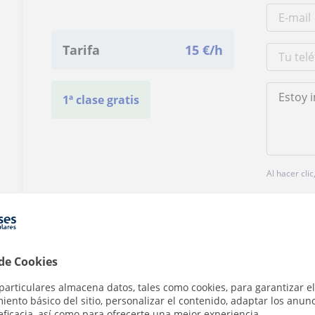
Tarifa
15
€/h
1ª clase gratis
Al hacer cli
 de Cookies
¿Hay algún error en este perfil?
Cuéntanos
particulares almacena datos, tales como cookies, para garantizar el
ento básico del sitio, personalizar el contenido, adaptar los anunc
eficacia, así como para ofrecerte una mejor experiencia.