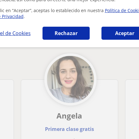
lic en “Aceptar”, aceptas lo establecido en nuestra
Política de Cook
e Privacidad
.
 en Donostia-San Sebastián que pueden inter
el de Cookies
Rechazar
Aceptar
Angela
Primera clase gratis