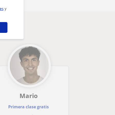
ies
y
esarte
Mario
Primera clase gratis