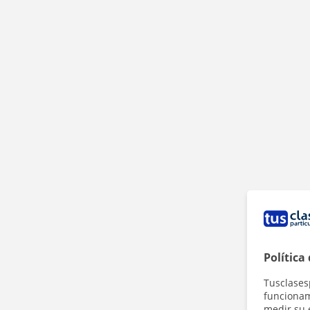
Política
Tusclases
funcionami
medir su 