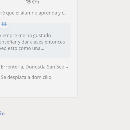
15
€/h
ré que el alumno aprenda y coja la asignatura con ganas
Siempre me ha gustado
enseñar y dar clases entonces
veo esto como una
oportunidad pa...
Errenteria, Donostia-San Sebastián, Irun, Lezo, Oiartzun, Pasaia
Se desplaza a domicilio
ián