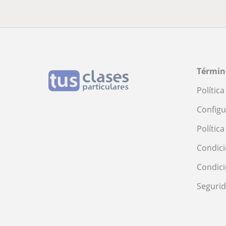
Términ
Polític
Configu
Polític
Condici
Condic
Seguri