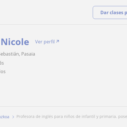
Dar clases 
 Nicole
Ver perfil
ebastián, Pasaia
és
dos
profesora de inglés para niños de infantil y primaria. pose
uzkoa