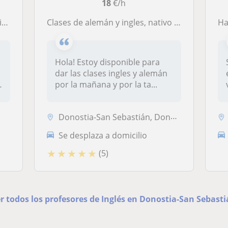
18
€/h
s
Clases de alemán y ingles, nativo de alemán
Ha
Hola! Estoy disponible para
dar las clases ingles y alemán
por la mañana y por la ta...
Donostia-San Sebastián, Donostia - San Sebastian
Se desplaza a domicilio
★
★
★
★
★
(5)
r todos los profesores de Inglés en Donostia-San Sebast