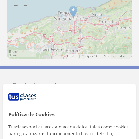
+
−
5 km
3 mi
Leaflet
| ©
OpenStreetMap
contributors
Contacta con Irene
Tarifa
12
€/h
Política de Cookies
1ª clase gratis
Tusclasesparticulares almacena datos, tales como cookies,
para garantizar el funcionamiento básico del sitio,