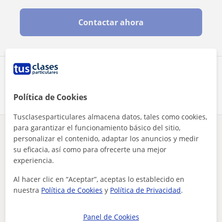
Contactar ahora
Comparte a este profesor
Política de Cookies
Tusclasesparticulares almacena datos, tales como cookies,
para garantizar el funcionamiento básico del sitio,
¿Hay algún error en este perfil?
Cuéntanos
personalizar el contenido, adaptar los anuncios y medir
su eficacia, así como para ofrecerte una mejor
experiencia.
Tus clases particulares
Euskera
Gipuzkoa
Tolosa
profesora de refuerzo para euskera, castellano, inglés, mate...
Al hacer clic en “Aceptar”, aceptas lo establecido en
nuestra
Política de Cookies
y
Política de Privacidad
.
Otros profesores de Euskera en Tolosa
que pueden interesarte
Panel de Cookies