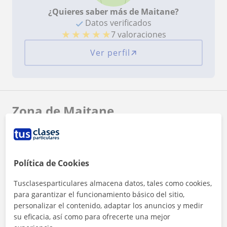
¿Quieres saber más de Maitane?
Datos verificados
★
★
★
★
★
7 valoraciones
Ver perfil
Zona de Maitane
Localidades a las que se desplaza para dar clase
Pasaia
Donostia-San Sebastián
Política de Cookies
+
−
Tusclasesparticulares almacena datos, tales como cookies,
para garantizar el funcionamiento básico del sitio,
personalizar el contenido, adaptar los anuncios y medir
su eficacia, así como para ofrecerte una mejor