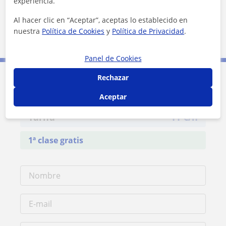
experiencia.
Al hacer clic en “Aceptar”, aceptas lo establecido en
nuestra
Política de Cookies
y
Política de Privacidad
.
2 km
1 mi
Leaflet
| ©
OpenStreetMap
contributors
Panel de Cookies
Rechazar
Contacta con Maitane
Aceptar
Tarifa
11
€/h
1ª clase gratis