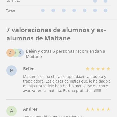
Mediodía
Tarde
7 valoraciones de alumnos y ex-
alumnos de Maitane
Belén y otras 6 personas recomiendan a
A
A
B
Maitane
★
★
★
★
★
Belén
B
Maitane es una chica estupenda,encantadora y
trabajadora. Las clases de inglés que le ha dado a
mi hija Naroa lele han hecho motivarse mucho y
avanzar en la materia. Es una profesional!!!!!
★
★
★
★
★
Andres
A
Todo súper bien mucha paciencia