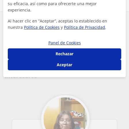
su eficacia, así como para ofrecerte una mejor
experiencia.
Al hacer clic en “Aceptar”, aceptas lo establecido en
¿Hay algún error en este perfil?
Cuéntanos
nuestra
Política de Cookies
y
Política de Privacidad
.
Tus clases particulares
Apoyo escolar
Gipuzkoa
Panel de Cookies
Donostia-San Sebastián
quieres tener una clase divertida no esperes a conocerme
Rechazar
Otros profesores de Todos los cursos en
Aceptar
Donostia-San Sebastián que pueden
interesarte