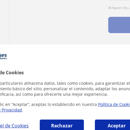
Al hacer clic
¿Hay algún error en este perfil?
Cuéntanos
 de Cookies
particulares almacena datos, tales como cookies, para garantizar el
ento básico del sitio, personalizar el contenido, adaptar los anunc
eficacia, así como para ofrecerte una mejor experiencia.
ia en Astigarraga que pueden interesarte
lic en “Aceptar”, aceptas lo establecido en nuestra
Política de Cook
e Privacidad
.
el de Cookies
Rechazar
Aceptar