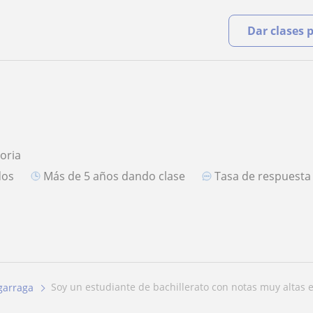
Dar clases 
toria
dos
más de 5 años dando clase
Tasa de respuest
soy un estudiante de bachillerato con notas muy altas e
garraga