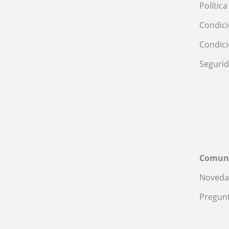
Polític
Condici
Condic
Seguri
Comun
Noveda
Pregunt