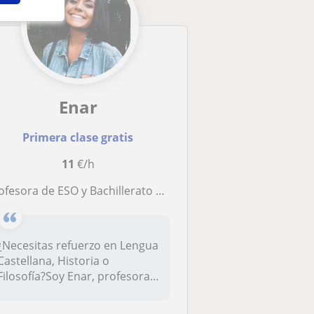
Enar
Primera clase gratis
11
€/h
fesora de ESO y Bachillerato de Lengua Castellana, Historia y Filosofía
¿Necesitas refuerzo en Lengua
Castellana, Historia o
Filosofía?Soy Enar, profesora
t...