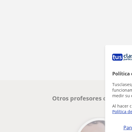
Política
Tusclases
funcionami
medir su 
Otros profesores de Histor
Al hacer c
Política d
Pan