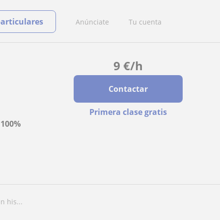
particulares
Anúnciate
Tu cuenta
9
€
/h
Contactar
Primera clase gratis
a
100%
n his...