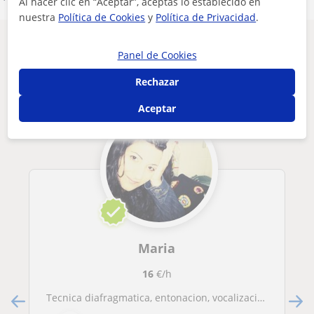
Al hacer clic en “Aceptar”, aceptas lo establecido en
nuestra
Política de Cookies
y
Política de Privacidad
.
Otros profesores de Canto en Lleida que
Panel de Cookies
pueden interesarte
Rechazar
Aceptar
Maria
16
€/h
Tecnica diafragmatica, entonacion, vocalizacion, interpretacion, tecnicas vocales y efectos en diferentes estilos musicales, materiales necesarios, mantenimiento y mas