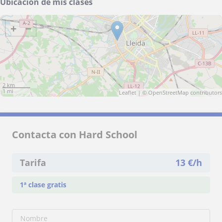
Ubicación de mis clases
+
−
2 km
1 mi
Leaflet
| ©
OpenStreetMap
contributors
Contacta con Hard School
Tarifa
13
€/h
1ª clase gratis