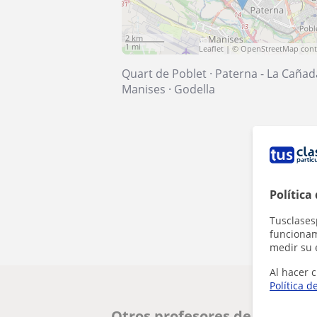
2 km
1 mi
Leaflet
| ©
OpenStreetMap
cont
Quart de Poblet
·
Paterna - La Cañad
Manises
·
Godella
Política
Tusclases
funcionami
medir su 
Al hacer c
Política d
Otros profesores de Informát