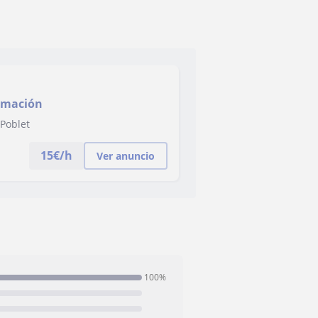
ramación
 Poblet
15
€/h
Ver anuncio
100%