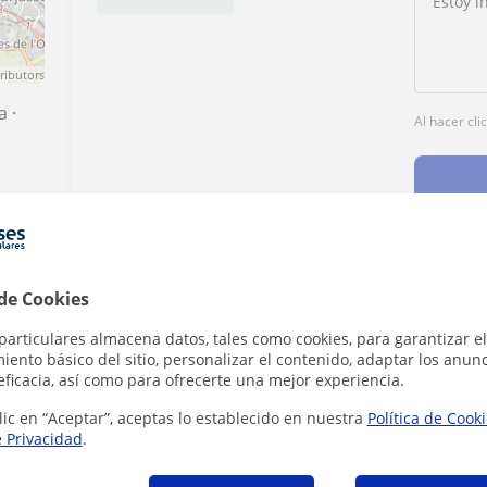
ributors
a
·
Al hacer cli
 de Cookies
Denunciar este perfil
particulares almacena datos, tales como cookies, para garantizar el
ento básico del sitio, personalizar el contenido, adaptar los anunc
eficacia, así como para ofrecerte una mejor experiencia.
lic en “Aceptar”, aceptas lo establecido en nuestra
Política de Cook
e Privacidad
.
ica en Paterna - La Cañada que pueden inter