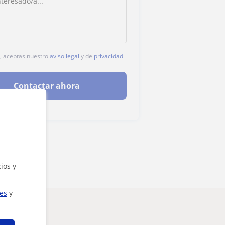
c, aceptas nuestro
aviso legal
y de
privacidad
Contactar ahora
ios y
ies
y
esarte