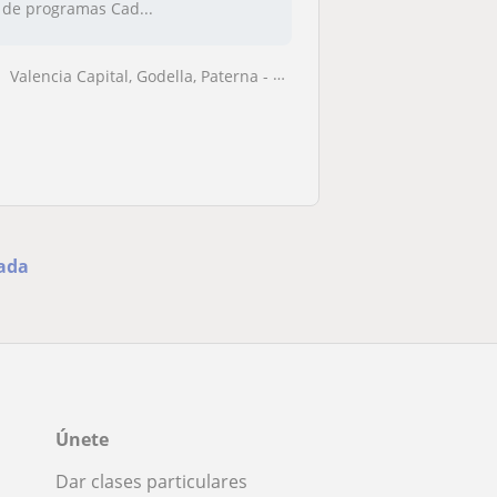
de programas Cad...
Valencia Capital, Godella, Paterna - La Cañada, Rocafort, San Antonio ...
ñada
Únete
Dar clases particulares