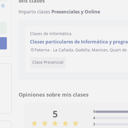
Mis clases
Imparto clases
Presenciales y Online
Clases de Informática
Clases particulares de Informática y prog
Paterna - La Cañada, Godella, Manises, Quart de
Clase Presencial
Opiniones sobre mis clases
5
5
4
★
★
★
★
★
3