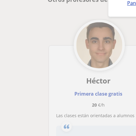
Pan
Héctor
Primera clase gratis
20
€/h
Las clases están orientadas a alumnos de TSMR,ASIR,DAW