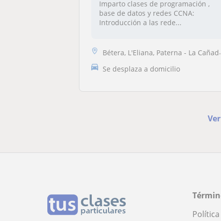
Imparto clases de programación ,
base de datos y redes CCNA:
Introducción a las rede...
Bétera, L'Eliana, Paterna - La Cañada, San Antonio de Benagéber, Godel...
Se desplaza a domicilio
Ver
Términ
Polític