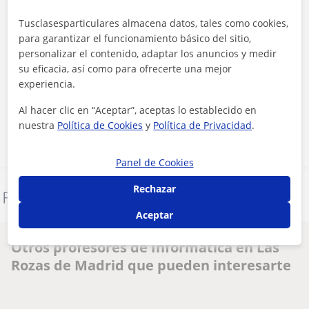
Tusclasesparticulares almacena datos, tales como cookies,
para garantizar el funcionamiento básico del sitio,
personalizar el contenido, adaptar los anuncios y medir
su eficacia, así como para ofrecerte una mejor
Al hacer clic, aceptas nuestro
aviso legal
y de
privacidad
experiencia.
Al hacer clic en “Aceptar”, aceptas lo establecido en
Contactar ahora
nuestra
Política de Cookies
y
Política de Privacidad
.
Panel de Cookies
Rechazar
Denunciar este perfil
Aceptar
Otros profesores de Informática en Las
Rozas de Madrid que pueden interesarte