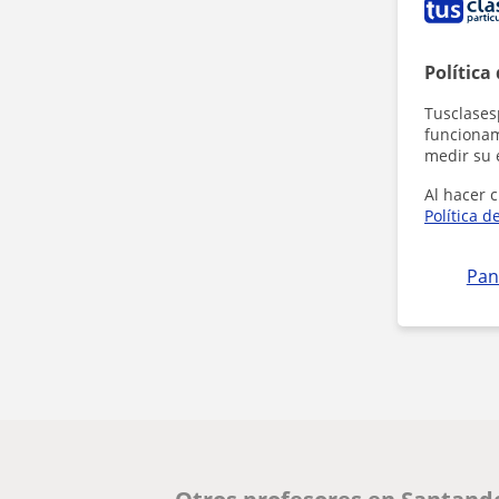
Política
Tusclases
funcionami
medir su 
Al hacer c
Política d
Pan