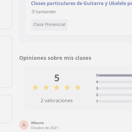
Clases particulares de Guitarra y Ukelele p
medio
Santander
Clase Presencial
Opiniones sobre mis clases
5
5
4
★
★
★
★
★
3
2
2 valoraciones
1
Alberto
A
Octubre de 2021