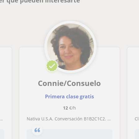
er que pueden interesarte
Connie/Consuelo
Primera clase gratis
12
€/h
Nativa U.S.A. Conversación B1B2C1C2. Adultos y Adolescentes. Clases Individuales. Presencial y online. Watch my intro Video by clicking on my Profile picture
C