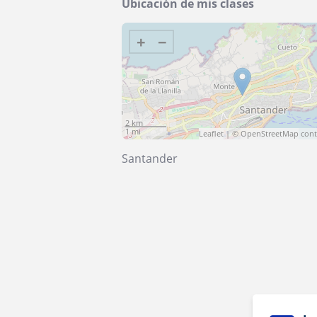
Ubicación de mis clases
+
−
2 km
1 mi
Leaflet
| ©
OpenStreetMap
cont
Santander