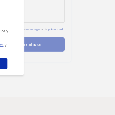
c, aceptas nuestro
aviso legal
y de
privacidad
ios y
Contactar ahora
ies
y