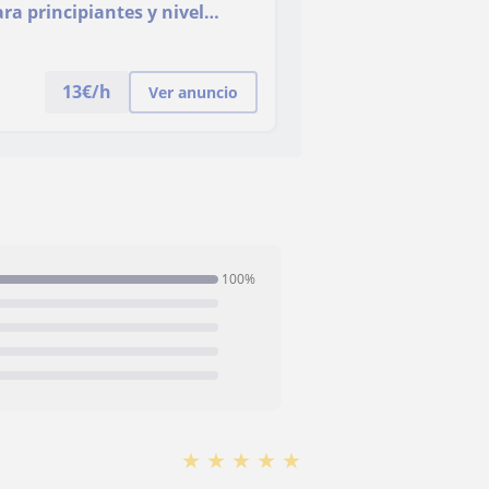
ara principiantes y nivel
13
€/h
Ver anuncio
100%
★
★
★
★
★