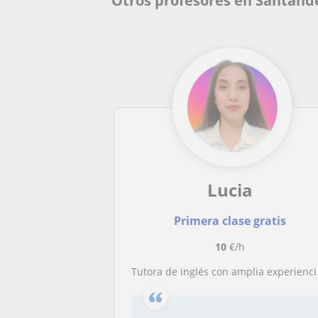
Otros profesores en Santand
Lucia
Primera clase gratis
10
€/h
Tutora de inglés con amplia experiencia en niños y adolescentes, con enfoque dinámico adaptado a las necesidades del estudiante.