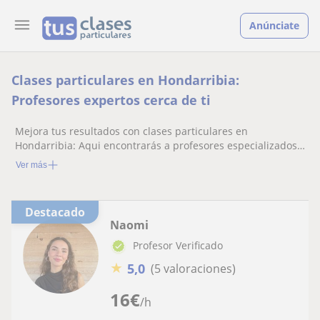
Anúnciate
Clases particulares en Hondarribia:
Profesores expertos cerca de ti
Mejora tus resultados con clases particulares en
Hondarribia: Aqui encontrarás a profesores especializados
listos para ayudarte.
Ver más
Destacado
Naomi
Profesor Verificado
★
5,0
(5 valoraciones)
16
€
/h