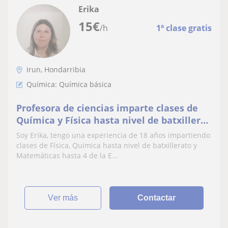
Erika
15
€
/h
1ª clase gratis
Irun, Hondarribia
Química: Química básica
Profesora de ciencias imparte clases de
Química y Física hasta nivel de batxiller
ato y Matematicas hasta 4 Eso
Soy Erika, tengo una experiencia de 18 años impartiendo
clases de Física, Química hasta nivel de batxillerato y
Matemáticas hasta 4 de la E...
ver más
Contactar