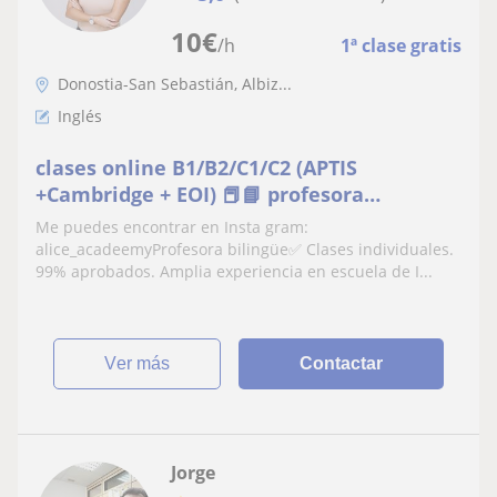
10
€
/h
1ª clase gratis
Donostia-San Sebastián, Albiz...
Inglés
clases online B1/B2/C1/C2 (APTIS
+Cambridge + EOI) 📕📘 profesora
bilingue✅ + MATERIALES INCLUIDOS.
Me puedes encontrar en Insta gram:
Personalizado
alice_acadeemyProfesora bilingüe✅ Clases individuales.
99% aprobados. Amplia experiencia en escuela de I...
ver más
Contactar
Jorge