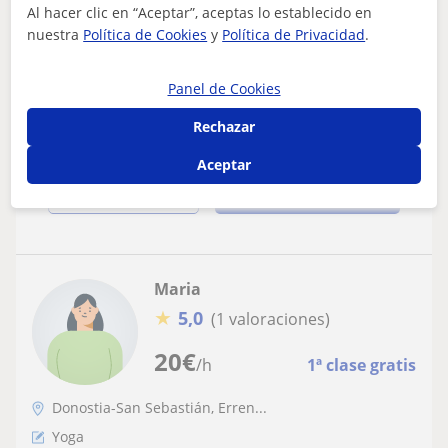
Doy clases particulares de ingles o de
Al hacer clic en “Aceptar”, aceptas lo establecido en
nuestra
Política de Cookies
y
Política de Privacidad
.
apoyo
Soy graduada de Nutricion humana y Dietética. Tengo el
C2 Proficiency (CPE) y he estado varios veranos
Panel de Cookies
conviviendo con familias inglesas. T...
Rechazar
Aceptar
ver más
Contactar
Maria
★
5,0
(1 valoraciones)
20
€
/h
1ª clase gratis
Donostia-San Sebastián, Erren...
Yoga