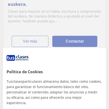
euskera.
Clases para mejorar en el habla, escritura y comprensión
del euskera. De manera didáctica y ajustado al nivel del
alumno. También puedo ayu...
ver más
Contactar
Idoia
Política de Cookies
14
€
/h
Tusclasesparticulares almacena datos, tales como cookies,
para garantizar el funcionamiento básico del sitio,
personalizar el contenido, adaptar los anuncios y medir
Vitoria-Gasteiz, Donostia-San...
su eficacia, así como para ofrecerte una mejor
Inglés
experiencia.