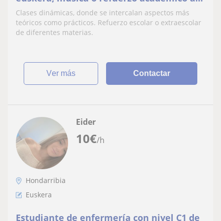
niveles de primaria y ESO
Clases dinámicas, donde se intercalan aspectos más
teóricos como prácticos. Refuerzo escolar o extraescolar
de diferentes materias.
ver más
Contactar
Eider
10
€
/h
Hondarribia
Euskera
Estudiante de enfermería con nivel C1 de