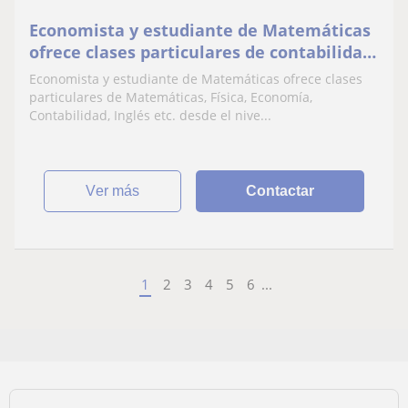
Economista y estudiante de Matemáticas
ofrece clases particulares de contabilidad,
economía, matemáticas, Inglés, etc
Economista y estudiante de Matemáticas ofrece clases
particulares de Matemáticas, Física, Economía,
Contabilidad, Inglés etc. desde el nive...
ver más
Contactar
1
2
3
4
5
6
...