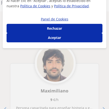
Al hacer clic en “Aceptar”, aceptas lo establecido en
Denunciar este perfil
nuestra
Política de Cookies
y
Política de Privacidad
.
Panel de Cookies
Otros profesores de Historia en
Barcelona que pueden interesarte
Rechazar
Aceptar
Maximiliano
9
€/h
Persona capacitada para enseñar historia y economía a estudiantes de escuela primaria, secundaria o primer año de universidad