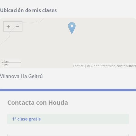
Ubicación de mis clases
+
−
5 km
3 mi
Leaflet
| ©
OpenStreetMap
contributors
Vilanova I la Geltrú
Contacta con Houda
1ª clase gratis