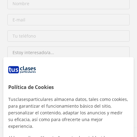
Al hacer clic, aceptas nuestro
aviso legal
y de
privacidad
Política de Cookies
Tusclasesparticulares almacena datos, tales como cookies,
Contactar ahora
para garantizar el funcionamiento básico del sitio,
personalizar el contenido, adaptar los anuncios y medir
su eficacia, así como para ofrecerte una mejor
experiencia.