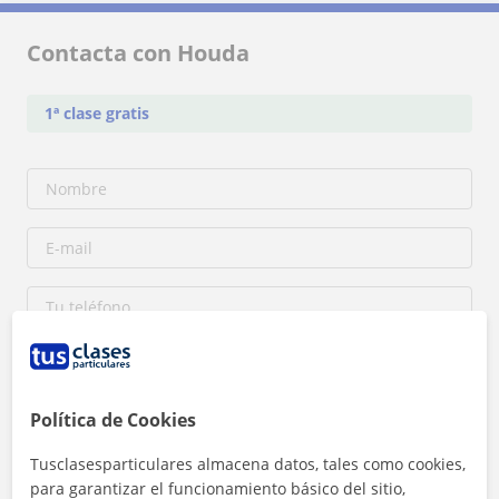
Contacta con Houda
1ª clase gratis
Política de Cookies
Tusclasesparticulares almacena datos, tales como cookies,
para garantizar el funcionamiento básico del sitio,
Al hacer clic, aceptas nuestro
aviso legal
y de
privacidad