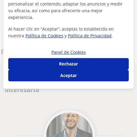
personalizar el contenido, adaptar los anuncios y medir
su eficacia, así como para ofrecerte una mejor
Contactar ahora
experiencia.
Al hacer clic en “Aceptar”, aceptas lo establecido en
nuestra
Política de Cookies
y
Política de Privacidad
.
Denunciar este perfil
Panel de Cookies
Rechazar
Otros profesores de Árabe en San
Aceptar
Sebastián de los Reyes que pueden
interesarte