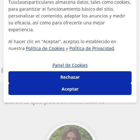
Tusclasesparticulares almacena datos, tales como cookies,
para garantizar el funcionamiento básico del sitio,
Al hacer clic, aceptas nuestro
aviso legal
y de
privacidad
personalizar el contenido, adaptar los anuncios y medir
su eficacia, así como para ofrecerte una mejor
experiencia.
Contactar ahora
Al hacer clic en “Aceptar”, aceptas lo establecido en
nuestra
Política de Cookies
y
Política de Privacidad
.
Panel de Cookies
Denunciar este perfil
Rechazar
Aceptar
Otros profesores de Matemáticas en
Zarautz que pueden interesarte