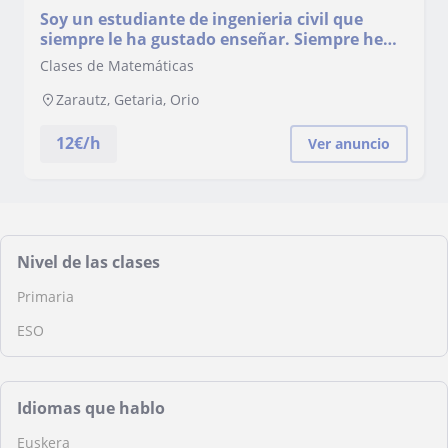
Soy un estudiante de ingenieria civil que
siempre le ha gustado enseñar. Siempre he
tenido facilidad para los numeros.
Clases de Matemáticas
Zarautz, Getaria, Orio
12
€/h
Ver anuncio
Nivel de las clases
Primaria
ESO
Idiomas que hablo
Euskera