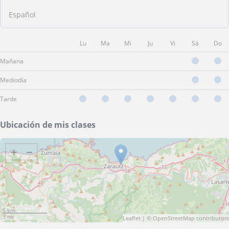
Español
Lu
Ma
Mi
Ju
Vi
Sá
Do
Mañana
Mediodía
Tarde
Ubicación de mis clases
+
−
5 km
3 mi
Leaflet
| ©
OpenStreetMap
contributors