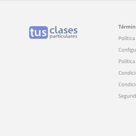
Términ
Polític
Configu
Polític
Condici
Condic
Seguri