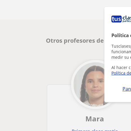
Política
Otros profesores de Matemáti
Tusclases
funcionami
medir su 
Al hacer c
Política d
Pan
Mara