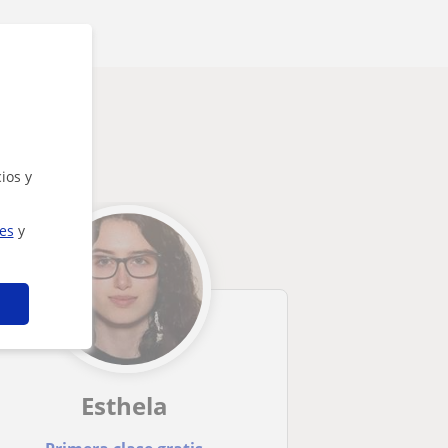
te
ios y
ies
y
Esthela