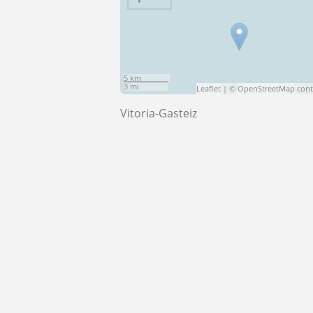
5 km
3 mi
Leaflet
| ©
OpenStreetMap
cont
Vitoria-Gasteiz