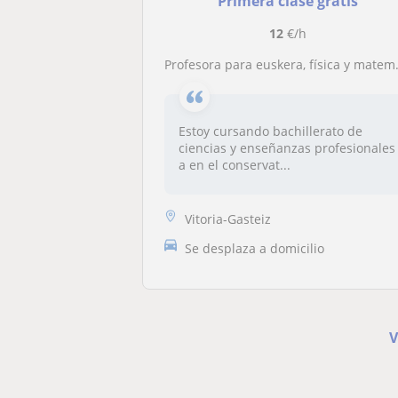
Primera clase gratis
12
€/h
Profesora para euskera, física y matemáticas. Refuerzo en cualquier asignatura, posibilidad de adaptación. Para ESO y primaria
Estoy cursando bachillerato de
ciencias y enseñanzas profesionales
a en el conservat...
Vitoria-Gasteiz
Se desplaza a domicilio
V