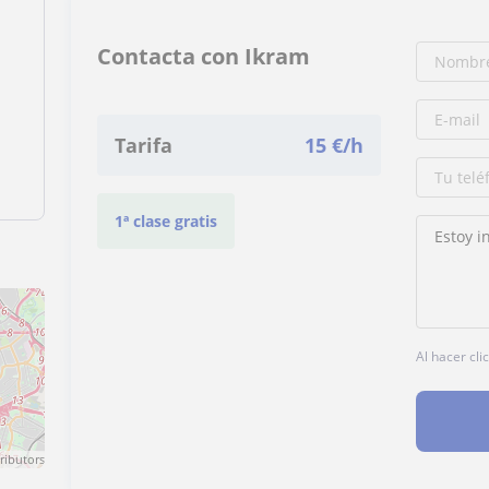
Contacta con Ikram
Tarifa
15
€/h
1ª clase gratis
Al hacer cli
ributors