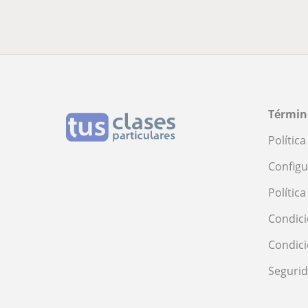
Términ
Polític
Configu
Polític
Condici
Condic
Seguri