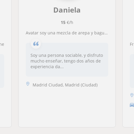
Daniela
15
€/h
avatar soy una mezcla de arepa y baguette. Nací en Venezuela, pero me crié en Francia. Te puedo ayudar con eso!
ine
Fr
Soy una persona sociable, y disfruto
mucho enseñar, tengo dos años de
experiencia da...
Madrid Ciudad, Madrid (Ciudad)
a