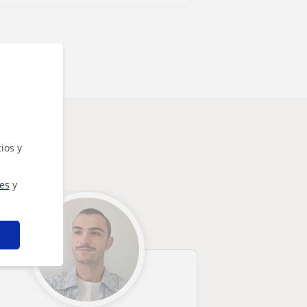
ios y
ies
y