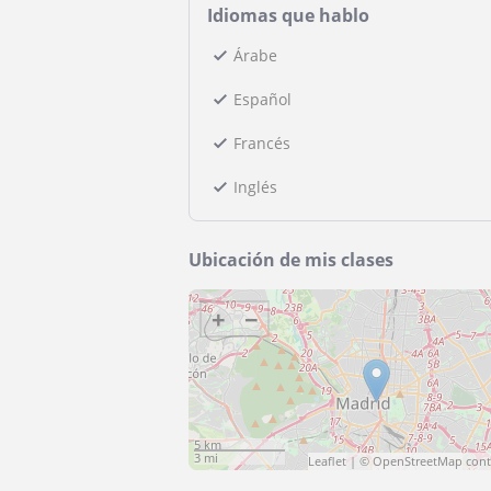
Idiomas que hablo
Árabe
Español
Francés
Inglés
Ubicación de mis clases
+
−
5 km
3 mi
Leaflet
| ©
OpenStreetMap
cont