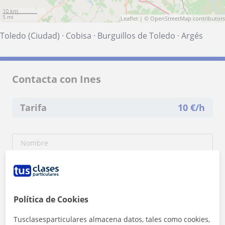
10 km
5 mi
Leaflet
| ©
OpenStreetMap
contributors
Toledo (Ciudad)
·
Cobisa
·
Burguillos de Toledo
·
Argés
Contacta con Ines
Tarifa
10
€/h
Política de Cookies
Tusclasesparticulares almacena datos, tales como cookies,