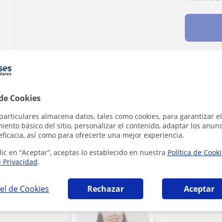
¿Hay algún error en este perfil?
Cuéntanos
 de Cookies
particulares almacena datos, tales como cookies, para garantizar el
ento básico del sitio, personalizar el contenido, adaptar los anunc
eficacia, así como para ofrecerte una mejor experiencia.
 Otras tecnologías que pueden interesarte
lic en “Aceptar”, aceptas lo establecido en nuestra
Política de Cook
e Privacidad
.
el de Cookies
Rechazar
Aceptar