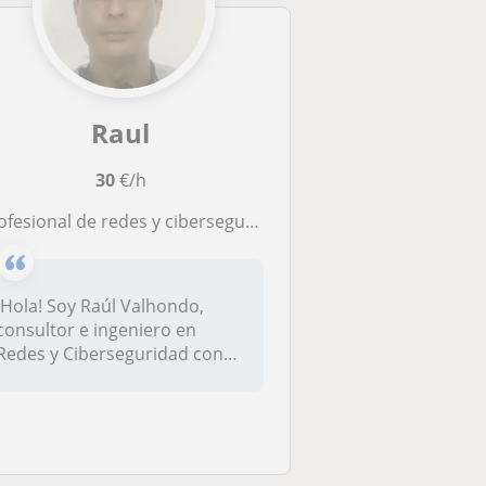
Raul
30
€/h
sional de redes y ciberseguridad con más de 15 años de experiencia en administración, diseño, implementación y soporte
¡Hola! Soy Raúl Valhondo,
consultor e ingeniero en
Redes y Ciberseguridad con
más de...