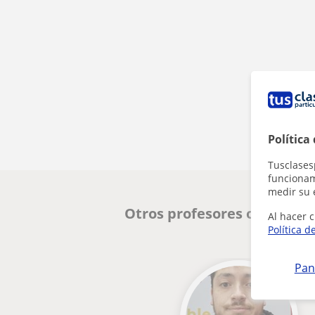
Política
Tusclases
funcionami
medir su 
Otros profesores online de
Al hacer c
Política d
Pan