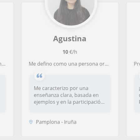
Agustina
10
€/h
so.
Me defino como una persona organizada, comunicativa y enfocada en hacer que lo complejo se entienda de forma simple y práctica.
Profe
Me caracterizo por una
enseñanza clara, basada en
ejemplos y en la participación
act...
Pamplona - Iruña