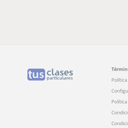
Términ
Polític
Configu
Polític
Condici
Condic