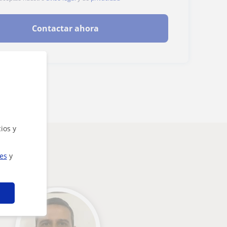
Contactar ahora
ios y
ies
y