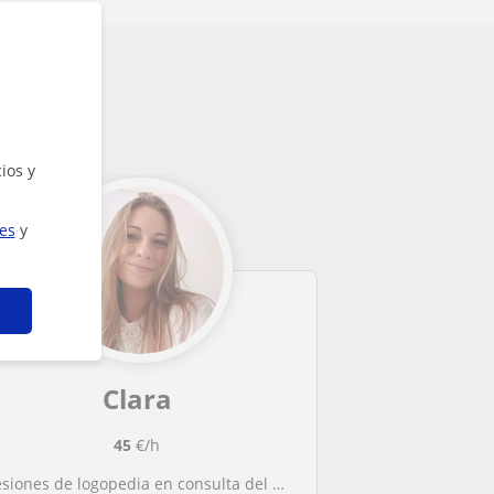
ios y
ies
y
Clara
45
€/h
esiones de logopedia en consulta del profesional y a domicilio