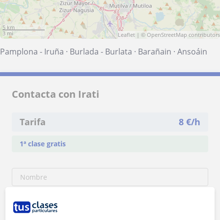
5 km
3 mi
Leaflet
| ©
OpenStreetMap
contributors
Pamplona - Iruña
·
Burlada - Burlata
·
Barañain
·
Ansoáin
Contacta con Irati
Tarifa
8
€/h
1ª clase gratis