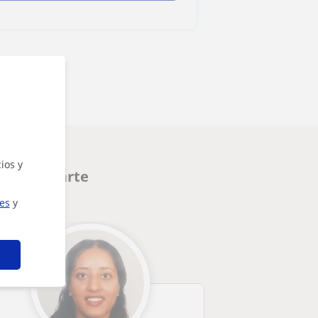
ios y
n interesarte
ies
y