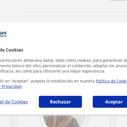
Denunciar este perfil
 de Cookies
particulares almacena datos, tales como cookies, para garantizar el
ento básico del sitio, personalizar el contenido, adaptar los anunc
astellana y Literatura en Almería que puede
eficacia, así como para ofrecerte una mejor experiencia.
lic en “Aceptar”, aceptas lo establecido en nuestra
Política de Cook
e Privacidad
.
el de Cookies
Rechazar
Aceptar