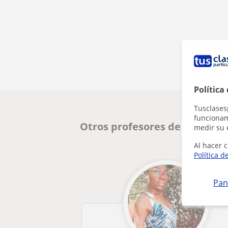
Política
Tusclases
funcionami
Otros profesores de Lengua C
medir su 
Al hacer c
Política d
Pan