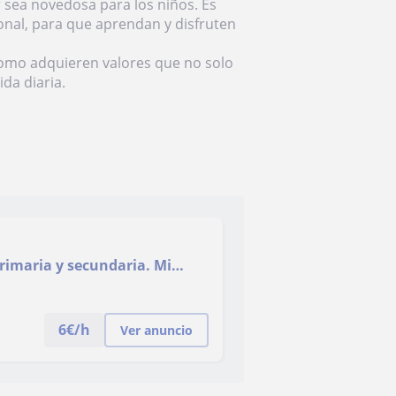
 sea novedosa para los niños. Es
ional, para que aprendan y disfruten
 como adquieren valores que no solo
ida diaria.
rimaria y secundaria. Mi
tura
6
€/h
Ver anuncio