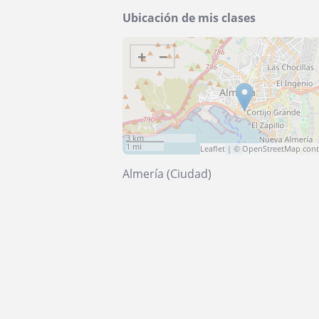
Ubicación de mis clases
+
−
3 km
1 mi
Leaflet
| ©
OpenStreetMap
cont
Almería (Ciudad)