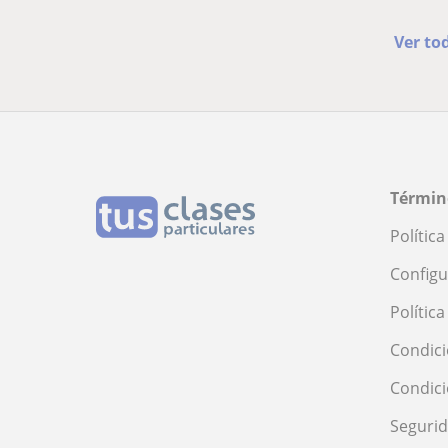
Ver to
Términ
Polític
Configu
Polític
Condici
Condic
Seguri