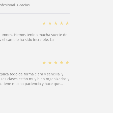
fesional. Gracias
★
★
★
★
★
 alumnos. Hemos tenido mucha suerte de
 el cambio ha sido increíble. La
★
★
★
★
★
plica todo de forma clara y sencilla, y
 Las clases están muy bien organizadas y
, tiene mucha paciencia y hace que
itmo y siempre tiene recursos y
ente!