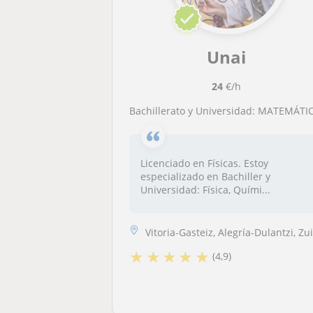
Unai
24
€/h
Bachillerato y Universidad: MATEMÁTICAS, FÍSICA, QUÍMICA, CÁLCULO, ÁLGEBRA, MECÁNIC
Licenciado en Físicas. Estoy
especializado en Bachiller y
Universidad: Física, Quími...
Vitoria-Gasteiz, Alegría-Dulantzi, Zuia, Salvatierra O Agurain, Berant..
★
★
★
★
★
(4,9)