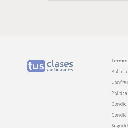
Términ
Polític
Configu
Polític
Condici
Condic
Seguri