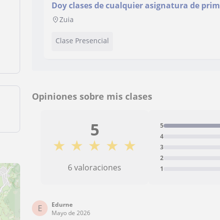
Doy clases de cualquier asignatura de primar
química y matemáticas en bachiller. Tengo 
Zuia
Farmacia. Soy una persona responsable y a
sanitario de sobresaliente. Tengo experien
Clase Presencial
Opiniones sobre mis clases
5
5
4
★
★
★
★
★
3
2
6 valoraciones
1
Edurne
E
Mayo de 2026