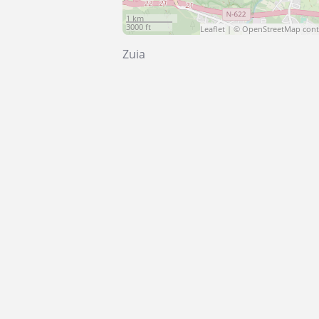
1 km
3000 ft
Leaflet
| ©
OpenStreetMap
cont
Zuia