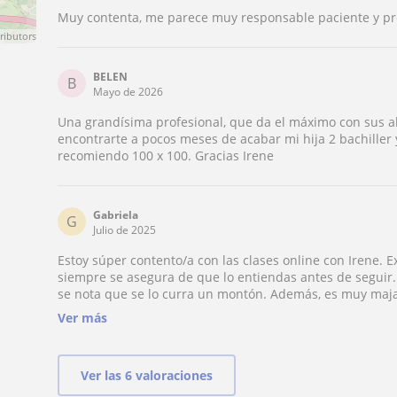
Muy contenta, me parece muy responsable paciente y pro
ributors
BELEN
B
Mayo de 2026
Una grandísima profesional, que da el máximo con sus
encontrarte a pocos meses de acabar mi hija 2 bachiller y
recomiendo 100 x 100. Gracias Irene
Gabriela
G
Julio de 2025
Estoy súper contento/a con las clases online con Irene. Ex
siempre se asegura de que lo entiendas antes de seguir.
se nota que se lo curra un montón. Además, es muy maja
aprender sea algo mucho más llevadero. Se adapta a tu r
Ver más
ejercicios que ayudan un montón. ¡La recomiendo totalm
Ver las 6 valoraciones