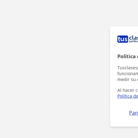
Política
Tusclases
funcionami
medir su 
Al hacer c
Política d
Pan