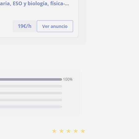
ia, ESO y biología, física-
24 años y soy licencia en
plicada con un bachiller
cia en
19
€/h
Ver anuncio
100%
★
★
★
★
★