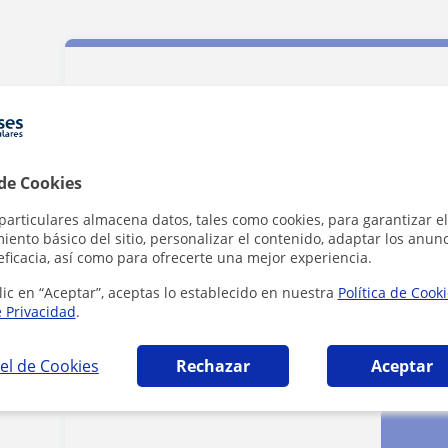
Contacta con Irene
Tarifa
19
€/h
 de Cookies
particulares almacena datos, tales como cookies, para garantizar el
ento básico del sitio, personalizar el contenido, adaptar los anunc
1ª clase gratis
eficacia, así como para ofrecerte una mejor experiencia.
lic en “Aceptar”, aceptas lo establecido en nuestra
Política de Cook
e Privacidad
.
el de Cookies
Rechazar
Aceptar
Al hacer cli