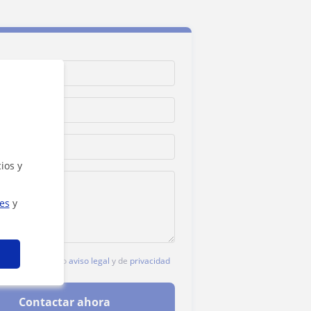
ios y
ies
y
c, aceptas nuestro
aviso legal
y de
privacidad
Contactar ahora