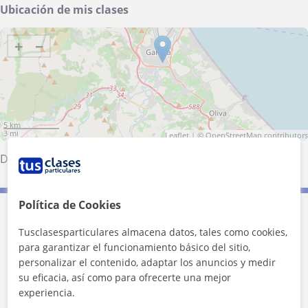
Ubicación de mis clases
+
−
5 km
3 mi
Leaflet
| ©
OpenStreetMap
contributors
Daimús
·
Real de Gandía
·
Gandia
·
Benirredrà
·
Almoines
Política de Cookies
Contacta con Irene
Tusclasesparticulares almacena datos, tales como cookies,
para garantizar el funcionamiento básico del sitio,
Tarifa
8
€/h
personalizar el contenido, adaptar los anuncios y medir
su eficacia, así como para ofrecerte una mejor
1ª clase gratis
experiencia.