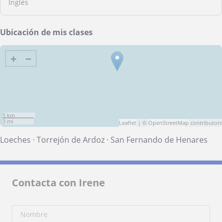
Inglés
Ubicación de mis clases
+
−
5 km
3 mi
Leaflet
| ©
OpenStreetMap
contributors
Loeches
·
Torrejón de Ardoz
·
San Fernando de Henares
Contacta con Irene