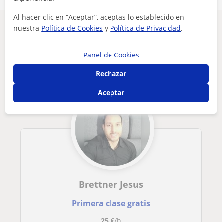
Al hacer clic en “Aceptar”, aceptas lo establecido en
Otros profesores de Matemáticas en
nuestra
Política de Cookies
y
Política de Privacidad
.
Torrejón de Ardoz que pueden
interesarte
Panel de Cookies
Rechazar
Aceptar
Brettner Jesus
Primera clase gratis
25
€/h