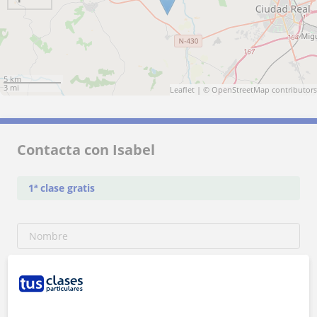
5 km
3 mi
Leaflet
| ©
OpenStreetMap
contributors
Contacta con Isabel
1ª clase gratis