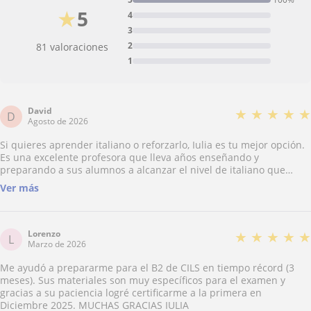
★
5
4
3
2
81 valoraciones
1
David
★
★
★
★
★
D
Agosto de 2026
Si quieres aprender italiano o reforzarlo, Iulia es tu mejor opción.
Es una excelente profesora que lleva años enseñando y
preparando a sus alumnos a alcanzar el nivel de italiano que
desean. En mi caso, Iulia me ha ayudado muchísimo a preparar
Ver más
los exámenes oficiales de certificaciones de italiano. Además se
adapta al alumno y a sus necesidades y su método es muy eficaz y
profesional, abarcando desde explicaciones de gramática hasta
las expresiones más coloquiales que se usan en italiano. Iulia no
Lorenzo
★
★
★
★
★
L
te defraudará. La recomiendo al 100%.
Marzo de 2026
Me ayudó a prepararme para el B2 de CILS en tiempo récord (3
meses). Sus materiales son muy específicos para el examen y
gracias a su paciencia logré certificarme a la primera en
Diciembre 2025. MUCHAS GRACIAS IULIA