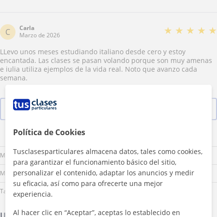
Carla
★
★
★
★
★
C
Marzo de 2026
LLevo unos meses estudiando italiano desde cero y estoy
encantada. Las clases se pasan volando porque son muy amenas
e iulia utiliza ejemplos de la vida real. Noto que avanzo cada
semana.
Ver las 81 valoraciones
Política de Cookies
Lu
Ma
Mi
Ju
Vi
Sá
Do
Tusclasesparticulares almacena datos, tales como cookies,
Mañana
para garantizar el funcionamiento básico del sitio,
personalizar el contenido, adaptar los anuncios y medir
Mediodía
su eficacia, así como para ofrecerte una mejor
Tarde
experiencia.
Al hacer clic en “Aceptar”, aceptas lo establecido en
Ubicación de mis clases