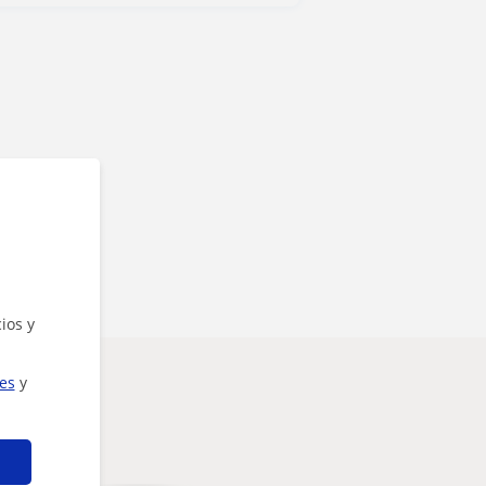
ios y
ies
y