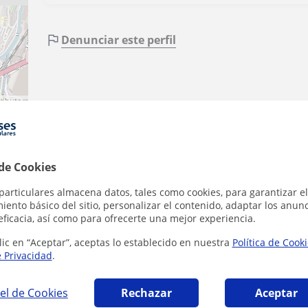
Denunciar este perfil
ributors
a
·
 de Cookies
particulares almacena datos, tales como cookies, para garantizar el
ento básico del sitio, personalizar el contenido, adaptar los anunc
eficacia, así como para ofrecerte una mejor experiencia.
lic en “Aceptar”, aceptas lo establecido en nuestra
Política de Cook
e Privacidad
.
 que pueden interesarte
el de Cookies
Rechazar
Aceptar