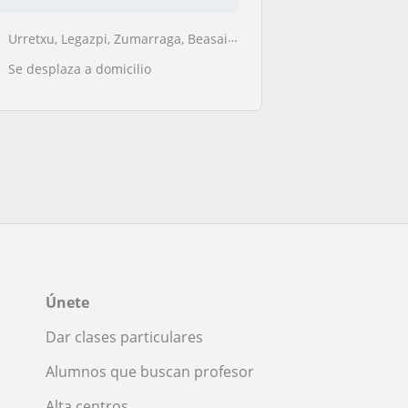
Urretxu, Legazpi, Zumarraga, Beasain, Bergara, Arrasate O Mondragon
Se desplaza a domicilio
Únete
Dar clases particulares
Alumnos que buscan profesor
Alta centros