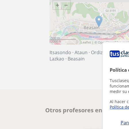
+
−
500 m
2000 ft
Leaflet
| ©
OpenStreetMap
cont
Itsasondo
·
Ataun
·
Ordizia
·
Olaberri
Lazkao
·
Beasain
Política
Tusclases
funcionami
medir su 
Al hacer c
Política d
Otros profesores en Beasain
Pan