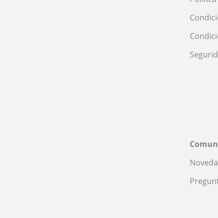
Condici
Condic
Seguri
Comun
Noveda
Pregunt