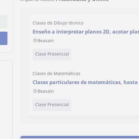
Clases de Dibujo técnico
Enseño a interpretar planos 2D, acotar pla
vistas 2D tanto a mano como ordenador
Beasain
Clase Presencial
Clases de Matemáticas
Clases particulares de matemáticas, hasta 
Beasain
Clase Presencial