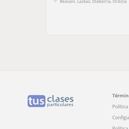
Beasain, Lazkao, Olaberria, Ordizia
Términ
Polític
Configu
Polític