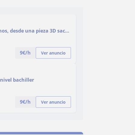
nos, desde una pieza 3D sacar
9
€/h
Ver anuncio
nivel bachiller
9
€/h
Ver anuncio