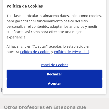
Política de Cookies
Tusclasesparticulares almacena datos, tales como cookies,
para garantizar el funcionamiento básico del sitio,
personalizar el contenido, adaptar los anuncios y medir
su eficacia, así como para ofrecerte una mejor
experiencia.
Al hacer clic, aceptas nuestro
aviso legal
y de
privacidad
Al hacer clic en “Aceptar”, aceptas lo establecido en
nuestra
Política de Cookies
y
Política de Privacidad
.
Contactar ahora
Panel de Cookies
Rechazar
Aceptar
Denunciar este perfil
Otros profesores en Estepona que