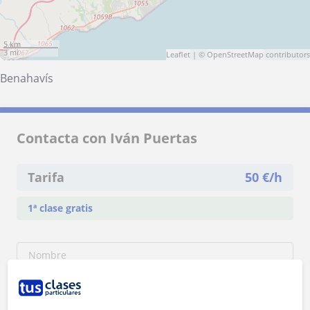
5 km
3 mi
Leaflet
| ©
OpenStreetMap
contributors
Benahavís
Contacta con Iván Puertas
Tarifa
50
€/h
1ª clase gratis