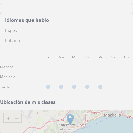
Idiomas que hablo
Inglés
Italiano
Lu
Ma
Mi
Ju
Vi
Sá
Do
Mañana
Mediodía
Tarde
Ubicación de mis clases
+
−