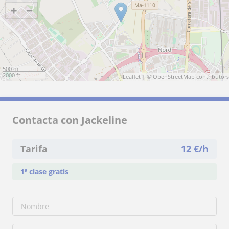
+
−
500 m
2000 ft
Leaflet
| ©
OpenStreetMap
contributors
Contacta con Jackeline
Tarifa
12
€/h
1ª clase gratis