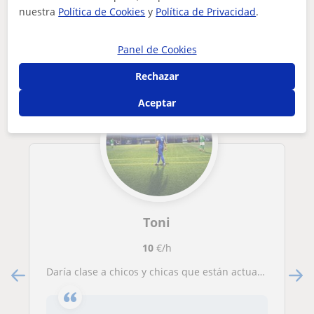
nuestra
Política de Cookies
y
Política de Privacidad
.
Otros profesores de ESO en Palma de
Mallorca que pueden interesarte
Panel de Cookies
Rechazar
Aceptar
Toni
10
€/h
Daría clase a chicos y chicas que están actualmente estudiando en primaria