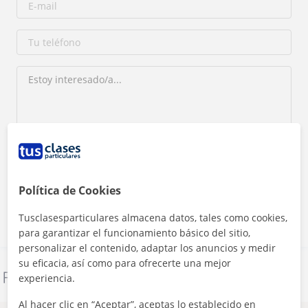
Al hacer clic, aceptas nuestro
aviso legal
y de
privacidad
Política de Cookies
Contactar ahora
Tusclasesparticulares almacena datos, tales como cookies,
para garantizar el funcionamiento básico del sitio,
personalizar el contenido, adaptar los anuncios y medir
su eficacia, así como para ofrecerte una mejor
Denunciar este perfil
experiencia.
Al hacer clic en “Aceptar”, aceptas lo establecido en