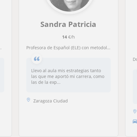
Sandra Patricia
14
€/h
Profesora de Español (ELE) con metodología fácil para adquirir la lengua española, soy dedicada, paciente y profesional con los extranjeros
Llevo al aula mis estrategias tanto
las que me aportó mi carrera, como
las de la exp...
Zaragoza Ciudad