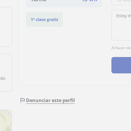
1ª clase gratis
Al hacer cli
ndo
Denunciar este perfil