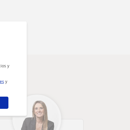
ios y
rte
ies
y