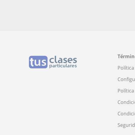
Términ
Polític
Configu
Polític
Condici
Condic
Seguri