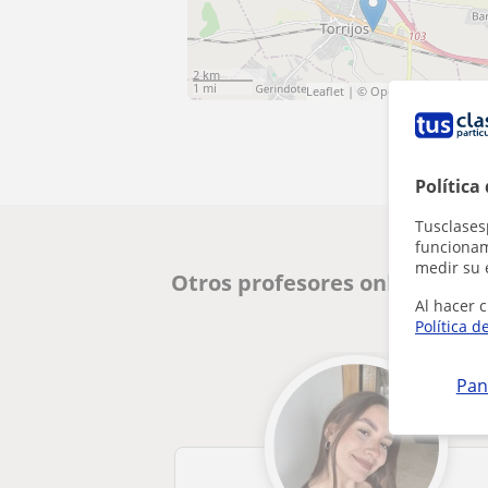
2 km
1 mi
Leaflet
| ©
OpenStreetMap
cont
Política
Tusclases
funcionami
medir su 
Otros profesores online de E
Al hacer c
Política d
Pan