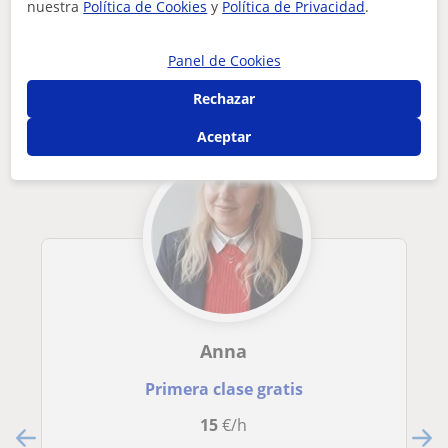
nuestra
Política de Cookies
y
Política de Privacidad
.
Otros profesores de Español para
extranjeros en Martos que pueden
Panel de Cookies
interesarte
Rechazar
Aceptar
Anna
Primera clase gratis
15
€/h