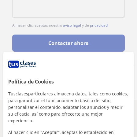
Al hacer clic, aceptas nuestro
aviso legal
y de
privacidad
Contactar ahora
Comparte a este profesor
Política de Cookies
Tusclasesparticulares almacena datos, tales como cookies,
para garantizar el funcionamiento básico del sitio,
personalizar el contenido, adaptar los anuncios y medir
¿Hay algún error en este perfil?
Cuéntanos
su eficacia, así como para ofrecerte una mejor
experiencia.
Tus clases particulares
Español para extranjeros
Jaén
Al hacer clic en “Aceptar”, aceptas lo establecido en
clases de castellano. charla y conversación. vocabulario
Martos