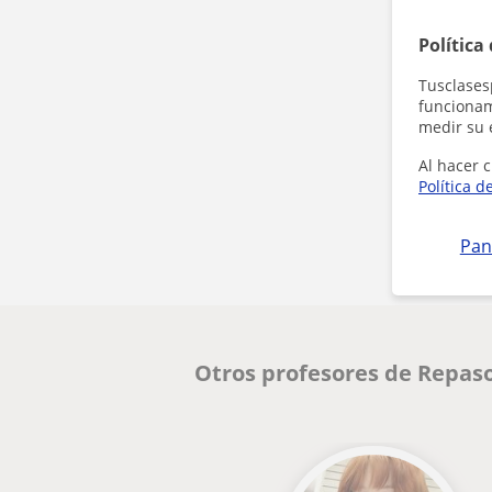
Política
Tusclases
funcionami
medir su 
Al hacer c
Política d
Pan
Otros profesores de Repas