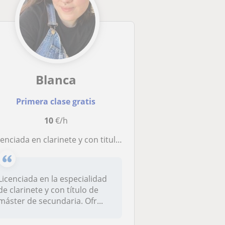
Blanca
Primera clase gratis
10
€/h
ciada en clarinete y con titulación de máster de secundaria ofrece clases particulares de refuerzo
Licenciada en la especialidad
de clarinete y con título de
máster de secundaria. Ofr...