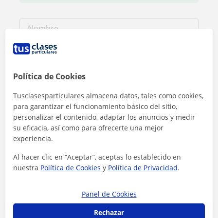
Política de Cookies
Tusclasesparticulares almacena datos, tales como cookies,
para garantizar el funcionamiento básico del sitio,
personalizar el contenido, adaptar los anuncios y medir
su eficacia, así como para ofrecerte una mejor
experiencia.
Al hacer clic en “Aceptar”, aceptas lo establecido en
Al hacer clic, aceptas nuestro
aviso legal
y de
privacidad
nuestra
Política de Cookies
y
Política de Privacidad
.
Contactar ahora
Panel de Cookies
Rechazar