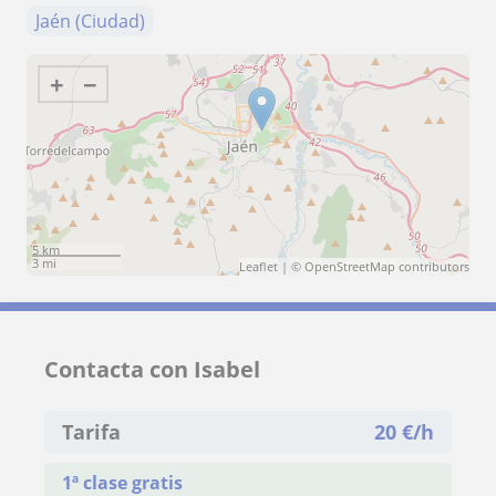
Jaén (Ciudad)
+
−
5 km
3 mi
Leaflet
| ©
OpenStreetMap
contributors
Contacta con Isabel
Tarifa
20
€/h
1ª clase gratis