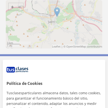
+
−
3 km
1 mi
Leaflet
| ©
OpenStreetMap
contributors
Contacta con Mª Isabel
Tarifa
10
€/h
Política de Cookies
Tusclasesparticulares almacena datos, tales como cookies,
1ª clase gratis
para garantizar el funcionamiento básico del sitio,
personalizar el contenido, adaptar los anuncios y medir