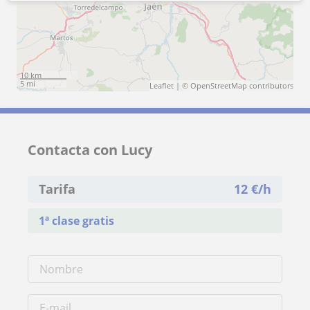
10 km
5 mi
Leaflet
| ©
OpenStreetMap
contributors
Contacta con Lucy
Tarifa
12
€/h
1ª clase gratis