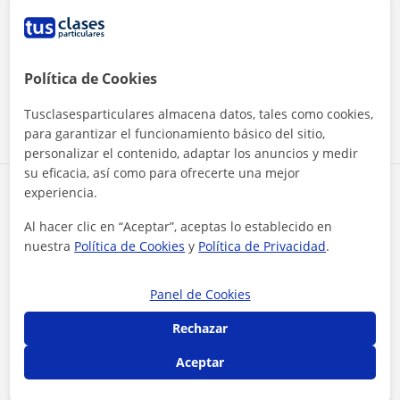
¿Quieres saber más de Lucy?
Datos verificados
★
★
★
★
★
25 valoraciones
Política de Cookies
Ver perfil
Tusclasesparticulares almacena datos, tales como cookies,
para garantizar el funcionamiento básico del sitio,
personalizar el contenido, adaptar los anuncios y medir
su eficacia, así como para ofrecerte una mejor
experiencia.
Zona de Lucy
Al hacer clic en “Aceptar”, aceptas lo establecido en
Localidades a las que se desplaza para dar clase
nuestra
Política de Cookies
y
Política de Privacidad
.
Torre del Campo
Los Villares
Panel de Cookies
La Guardia de Jaén
Jaén (Ciudad)
Rechazar
+
−
Aceptar