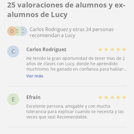
25 valoraciones de alumnos y ex-
alumnos de Lucy
Carlos Rodriguez y otras 24 personas
D
E
C
recomiendan a Lucy
★
★
★
★
★
Carlos Rodriguez
C
He tenido la gran oportunidad de tener mas de 2
años de clases con Lucy, donde he aprendido
muchisimo, he ganado en confianza para hablar e
hizo crecer mi ingles de una manera exponencial.
Ver más
Impartiendo las clases es muy flexible tanto de
cara al horario como de cara a lo que tu y ella
pensais que te viene bien para aprender. Es
práctica y nunca te va a faltar una buena
★
★
★
★
★
Efraín
E
conversación con ella. Si estás buscando una
Excelente persona, amigable y con mucha
buena profesora para aprender ingles, ni te lo
tolerancia para explicar cuando se necesita y las
pienses. 100% Recomendable
veces que sea! Recomendable.